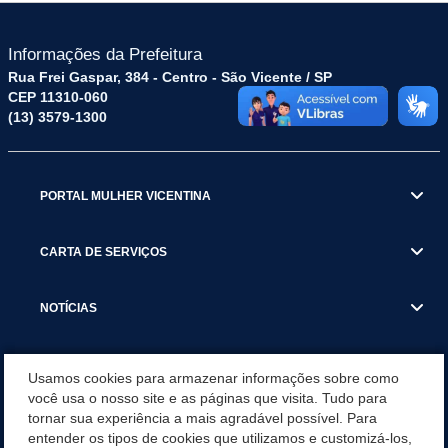
Informações da Prefeitura
Rua Frei Gaspar, 384 - Centro - São Vicente / SP
CEP 11310-060
(13) 3579-1300
PORTAL MULHER VICENTINA
CARTA DE SERVIÇOS
NOTÍCIAS
TRANSPARÊNCIA
Usamos cookies para armazenar informações sobre como
você usa o nosso site e as páginas que visita. Tudo para
tornar sua experiência a mais agradável possível. Para
VISITE SÃO VICENTE
entender os tipos de cookies que utilizamos e customizá-los,