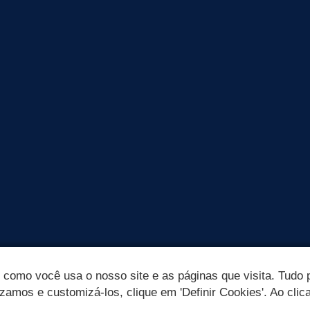
omo você usa o nosso site e as páginas que visita. Tudo p
izamos e customizá-los, clique em 'Definir Cookies'. Ao clic