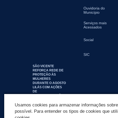
Ouvidoria do
Município
Serviços mais
Acessados
Social
SIC
SÃO VICENTE
REFORÇA REDE DE
PROTEÇÃO ÀS
MULHERES
DURANTE O AGOSTO
LILÁS COM AÇÕES
DE
CONSCIENTIZAÇÃO E
ACOLHIMENTO
Usamos cookies para armazenar informações sobre c
possível. Para entender os tipos de cookies que util
cookies.