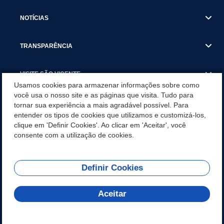
NOTÍCIAS
TRANSPARÊNCIA
VISITE SÃO VICENTE
Usamos cookies para armazenar informações sobre como
você usa o nosso site e as páginas que visita. Tudo para
INSTITUCIONAL
tornar sua experiência a mais agradável possível. Para
entender os tipos de cookies que utilizamos e customizá-los,
SÃO VICENTE REFORÇA REDE DE PROTEÇÃO ÀS MULHERES
clique em 'Definir Cookies'. Ao clicar em 'Aceitar', você
DURANTE O AGOSTO LILÁS COM AÇÕES DE
consente com a utilização de cookies.
CONSCIENTIZAÇÃO E ACOLHIMENTO
Definir Cookies
Olá! Como
REDES SOCIAIS
posso te ajudar?
Aceitar