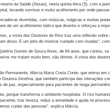
cretaria da Saúde (Sesau), nesta quinta-feira (5), com a pa
ital, levando sorrisos e muito acolhimento por onde passa
incadeiras divertidas, com músicas, mágicas e muitas piad
io de um acolhimento lúdico que divertiu e reforçou a impo
os, a visita dos Doutores do Riso traz uma reflexão sobre a
am disso. É um jeito de mostrar cuidado com risadas”, comp
Quitéria Gomes de Souza Alves, de 84 anos, que cantou, se 
meiros me tratam muito bem, são ótimos. A visita dos douto
ção Permanente, Márcia Maria Costa Conte, que entrou em c
utora Zerefina, que também participa das interações com o
s de paz, especialmente para pacientes de longa permanênc
nte, porque transforma o ambiente hospitalar. O riso huma
 paciente, traz leveza, reduz a ansiedade e ajuda no proces
hemos cuidar das pessoas”, explica Márcia.