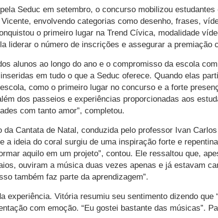
o pela Seduc em setembro, o concurso mobilizou estudantes
Vicente, envolvendo categorias como desenho, frases, vídeo
nquistou o primeiro lugar na Trend Cívica, modalidade víde
la liderar o número de inscrições e assegurar a premiação c
 dos alunos ao longo do ano e o compromisso da escola com 
inseridas em tudo o que a Seduc oferece. Quando elas par
 escola, como o primeiro lugar no concurso e a forte prese
lém dos passeios e experiências proporcionadas aos estudan
dades com tanto amor”, completou.
da Cantata de Natal, conduzida pelo professor Ivan Carlos
e a ideia do coral surgiu de uma inspiração forte e repenti
ormar aquilo em um projeto”, contou. Ele ressaltou que, apes
aios, ouviram a música duas vezes apenas e já estavam can
. Isso também faz parte da aprendizagem”.
 experiência. Vitória resumiu seu sentimento dizendo que “a
entação com emoção. “Eu gostei bastante das músicas”. Par