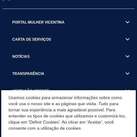
PORTAL MULHER VICENTINA
CARTA DE SERVIÇOS
NOTÍCIAS
TRANSPARÊNCIA
VISITE SÃO VICENTE
Usamos cookies para armazenar informações sobre como
você usa o nosso site e as páginas que visita. Tudo para
INSTITUCIONAL
tornar sua experiência a mais agradável possível. Para
entender os tipos de cookies que utilizamos e customizá-los,
SÃO VICENTE REFORÇA REDE DE PROTEÇÃO ÀS MULHERES
clique em 'Definir Cookies'. Ao clicar em 'Aceitar', você
DURANTE O AGOSTO LILÁS COM AÇÕES DE
consente com a utilização de cookies.
CONSCIENTIZAÇÃO E ACOLHIMENTO