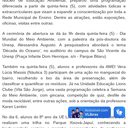
Núcleo de Educação Ambiental, preparou uma programação
difereciada a partir de quinta-feira (5), com atividades lúdicas e
extracurriculares que visam a expandir a conscientização por toda a
Rede Municipal de Ensino. Dentre as atrações, estão exposições,
oficinas, visitas entre outras.
A cerimônia de abertura se dá às 9h desta quinta-feira (5) - Dia
Mundial do Meio Ambiente, com a palestra da pós-doutora da
Unesp, Alessandra Augusto. A pesquisadora abordará o tema
‘Década do Oceano’, no auditório do campus de São Vicente da
Unesp (Praça Infante Dom Henrique, s/n - Parque Bitaru).
Também na quinta-feira (5), alunos e professores da AMEI Vera
Lúcia Massis (Náutica 3) participam de uma ação no manguezal do
bairro, recolhendo o lixo da área de preservação, além de
classificar e quantificar os resíduos. Já na Unidade Educação Lions
Clube (Vila São Jorge), uma vasta programação celebra a Semana
do Meio Ambiente, com gincana, competição de quiz, desfile de
moda reciclável, entre outras ações, sob a orientação da professora
Karen Lentini.
No dia 6, alunos do 8º ano da UE Laura Filgueiras (Vila Mateo Bei)
realizam uma trilha no Parque Xixová-Japuí, conhecendo a