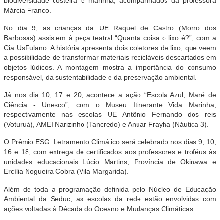
biodiversidade costeira e marinha, acompanhados da professora
Márcia Franco.
No dia 9, as crianças da UE Raquel de Castro (Morro dos
Barbosas) assistem à peça teatral “Quanta coisa o lixo é?”, com a
Cia UsFulano. A história apresenta dois coletores de lixo, que veem
a possibilidade de transformar materiais recicláveis descartados em
objetos lúdicos. A montagem mostra a importância do consumo
responsável, da sustentabilidade e da preservação ambiental.
Já nos dia 10, 17 e 20, acontece a ação “Escola Azul, Maré de
Ciência - Unesco”, com o Museu Itinerante Vida Marinha,
respectivamente nas escolas UE Antônio Fernando dos reis
(Voturuá), AMEI Narizinho (Tancredo) e Anuar Frayha (Náutica 3).
O Prêmio ESG: Letramento Climático será celebrado nos dias 9, 10,
16 e 18, com entrega de certificados aos professores e troféus às
unidades educacionais Lúcio Martins, Província de Okinawa e
Ercília Nogueira Cobra (Vila Margarida).
Além de toda a programação definida pelo Núcleo de Educação
Ambiental da Seduc, as escolas da rede estão envolvidas com
ações voltadas à Década do Oceano e Mudanças Climáticas.