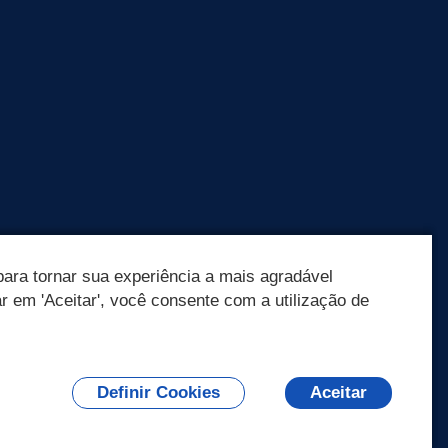
ara tornar sua experiência a mais agradável
ar em 'Aceitar', você consente com a utilização de
Olá! Como
posso te ajudar?
Definir Cookies
Aceitar