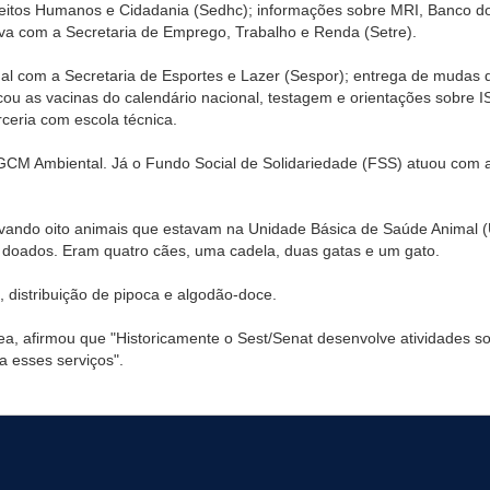
Direitos Humanos e Cidadania (Sedhc); informações sobre MRI, Banco d
va com a Secretaria de Emprego, Trabalho e Renda (Setre).
nal com a Secretaria de Esportes e Lazer (Sespor); entrega de mudas 
u as vacinas do calendário nacional, testagem e orientações sobre IST
rceria com escola técnica.
a GCM Ambiental. Já o Fundo Social de Solidariedade (FSS) atuou com
levando oito animais que estavam na Unidade Básica de Saúde Animal 
am doados. Eram quatro cães, uma cadela, duas gatas e um gato.
 distribuição de pipoca e algodão-doce.
ea, afirmou que "Historicamente o Sest/Senat desenvolve atividades soc
 a esses serviços".