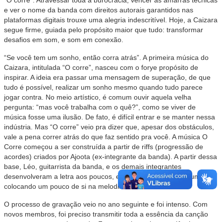
“O corre”. Atravessar toda a burocracia, vencer as amarras técnicas
e ver o nome da banda com direitos autorais garantidos nas
plataformas digitais trouxe uma alegria indescritível. Hoje, a Caizara
segue firme, guiada pelo propósito maior que tudo: transformar
desafios em som, e som em conexão.
“Se você tem um sonho, então corra atrás”. A primeira música do
Caizara, intitulada “O corre”, nasceu com o forye propósito de
inspirar. A ideia era passar uma mensagem de superação, de que
tudo é possível, realizar um sonho mesmo quando tudo parece
jogar contra. No meio artístico, é comum ouvir aquela velha
pergunta: “mas você trabalha com o quê?”, como se viver de
música fosse uma ilusão. De fato, é difícil entrar e se manter nessa
indústria. Mas “O corre” veio pra dizer que, apesar dos obstáculos,
vale a pena correr atrás do que faz sentido pra você. A música O
Corre começou a ser construída a partir de riffs (progressão de
acordes) criados por Ajoota (ex-integrante da banda). A partir dessa
base, Léo, guitarrista da banda, e os demais integrantes
desenvolveram a letra aos poucos, em parceria, com cada um
colocando um pouco de si na melodia.
O processo de gravação veio no ano seguinte e foi intenso. Com
novos membros, foi preciso transmitir toda a essência da canção