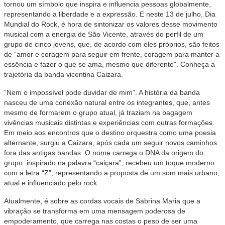
tornou um símbolo que inspira e influencia pessoas globalmente,
representando a liberdade e a expressão. E neste 13 de julho, Dia
Mundial do Rock, é hora de sintonizar os valores desse movimento
musical com a energia de São Vicente, através do perfil de um
grupo de cinco jovens, que, de acordo com eles próprios, são feitos
de “amor e coragem para seguir em frente, coragem para manter a
essência e fazer o que se ama, mesmo que diferente”. Conheça a
trajetória da banda vicentina Caizara.
“Nem o impossível pode duvidar de mim”. A história da banda
nasceu de uma conexão natural entre os integrantes, que, antes
mesmo de formarem o grupo atual, já traziam na bagagem
vivências musicais distintas e experiências com outras formações.
Em meio aos encontros que o destino orquestra como uma poesia
alternante, surgiu a Caizara, após cada um seguir novos caminhos
fora das antigas bandas. O nome carrega o DNA da origem do
grupo: inspirado na palavra “caiçara”, recebeu um toque moderno
com a letra “Z”, representando a proposta de um som mais urbano,
atual e influenciado pelo rock.
Atualmente, é sobre as cordas vocais de Sabrina Maria que a
vibração se transforma em uma mensagem poderosa de
empoderamento, que carrega nas costas o peso de ser uma