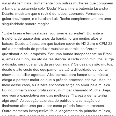
vocalista feminina. Juntamente com outras mulheres que compõem
a banda, a guitarrista solo “Duda” Pavarini e a baterista Lisandra
Duarte, mostram que o rock é de todos. Leonardo Fernandes,
guitarrista/rapper, e o baixista Luiz Rocha complementam em uma
singularidade sonora mágica.
“Entre fases e tempestades, vou viver e aprender”. Durante a
trajetória de quase dois anos da banda, foram muitos altos e
baixos. Desde a época em que faziam cover de NX Zero e CPM 22,
até a empreitada de produzir músicas autorais, os fizeram
questionar o seu propósito. Ser uma banda independente no Brasil
é, antes de tudo, um ato de resistência. A cada cinco minutos, surge
a dúvida: será que ainda dá pra continuar? Os desafios são muitos,
desde o alto custo dos equipamentos até a dificuldade de fechar
shows e conciliar agendas. A burocracia para lançar uma música
chega a parecer maior do que o próprio processo criativo. Mas, no
meio desse caos, a Caizara encontrou força no amor pela música.
Foi no primeiro show profissional, num bar chamado Mucha Breja,
que veio a expectativa por dias melhores. “Talvez a gente tenha
algo aqui”. A recepção calorosa do público e a sensação de
finalmente abrir uma porta por conta própria foram marcantes.
Outro momento inesquecível foi o lançamento da primeira música,