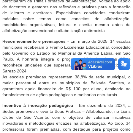
participaram da Trilha Formativa de Alfabetização, voltada ao apoio
de docentes e gestores nas reflexões e práticas para a formação
de leitores e escritores. Especialistas convidados conduziram
módulos sobre temas como conceitos de alfabetização,
modalidades organizativas, leitura e escrita mesmo antes da
alfabetização convencional e alfabetização antirracista.
Reconhecimento e premiações -
Em março de 2025, 14 escolas
municipais receberam o Prêmio Excelência Educacional, concedido
pelo Governo do Estado no Memorial da América Latina, em São
Paulo. A honraria integra o programa Alfabetiza Juntos SP e
reconhece unidades que superaram as metas estabelecidas no
Saresp 2024.
As escolas premiadas representam 38,8% da rede municipal, o
maior percentual entre os municípios da Baixada Santista, e
garantiram apoio financeiro de R$ 100 por aluno, destinado ao
fortalecimento de ações pedagógicas e melhorias estruturais.
Incentivo à inovação pedagógica -
Em dezembro de 2024, a
Seduc promoveu o evento Boas Práticas – Alfabetizando, no Lions
Clube de São Vicente, com o objetivo de valorizar iniciativas
inovadoras e metodologias eficazes na alfabetização. Ao todo, 34
professoras foram premiadas, com destaque para projetos como