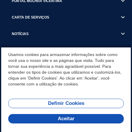
PORTAL MULHER VICENTINA
CARTA DE SERVIÇOS
NOTÍCIAS
TRANSPARÊNCIA
Usamos cookies para armazenar informações sobre como
você usa o nosso site e as páginas que visita. Tudo para
tornar sua experiência a mais agradável possível. Para
VISITE SÃO VICENTE
entender os tipos de cookies que utilizamos e customizá-los,
clique em 'Definir Cookies'. Ao clicar em 'Aceitar', você
INSTITUCIONAL
consente com a utilização de cookies.
Definir Cookies
Olá! Como
REDES SOCIAIS
posso te ajudar?
Aceitar