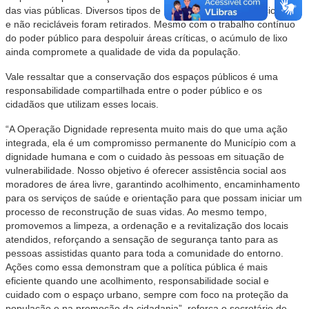
das vias públicas. Diversos tipos de materiais orgânicos, recicláveis
e não recicláveis foram retirados. Mesmo com o trabalho contínuo
do poder público para despoluir áreas críticas, o acúmulo de lixo
ainda compromete a qualidade de vida da população.
Vale ressaltar que a conservação dos espaços públicos é uma
responsabilidade compartilhada entre o poder público e os
cidadãos que utilizam esses locais.
“A Operação Dignidade representa muito mais do que uma ação
integrada, ela é um compromisso permanente do Município com a
dignidade humana e com o cuidado às pessoas em situação de
vulnerabilidade. Nosso objetivo é oferecer assistência social aos
moradores de área livre, garantindo acolhimento, encaminhamento
para os serviços de saúde e orientação para que possam iniciar um
processo de reconstrução de suas vidas. Ao mesmo tempo,
promovemos a limpeza, a ordenação e a revitalização dos locais
atendidos, reforçando a sensação de segurança tanto para as
pessoas assistidas quanto para toda a comunidade do entorno.
Ações como essa demonstram que a política pública é mais
eficiente quando une acolhimento, responsabilidade social e
cuidado com o espaço urbano, sempre com foco na proteção da
população e na promoção da cidadania”, reforça o secretário de