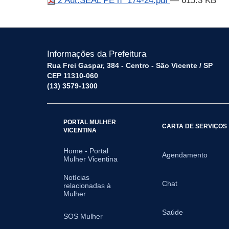
2 Aut.SEAL PE nº 174-24.pdf
— 615.3 KB
Informações da Prefeitura
Rua Frei Gaspar, 384 - Centro - São Vicente / SP
CEP 11310-060
(13) 3579-1300
PORTAL MULHER
CARTA DE SERVIÇOS
VICENTINA
Home - Portal
Agendamento
Mulher Vicentina
Notícias
Chat
relacionadas à
Mulher
Saúde
SOS Mulher