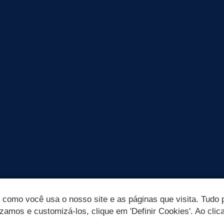
omo você usa o nosso site e as páginas que visita. Tudo p
izamos e customizá-los, clique em 'Definir Cookies'. Ao clic