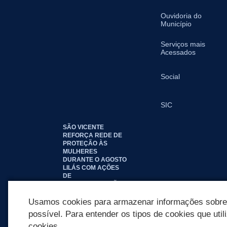
Ouvidoria do
Município
Serviços mais
Acessados
Social
SIC
SÃO VICENTE
REFORÇA REDE DE
PROTEÇÃO ÀS
MULHERES
DURANTE O AGOSTO
LILÁS COM AÇÕES
DE
CONSCIENTIZAÇÃO E
ACOLHIMENTO
Usamos cookies para armazenar informações sobre c
possível. Para entender os tipos de cookies que util
cookies.