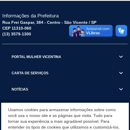
Informações da Prefeitura
Rua Frei Gaspar, 384 - Centro - São Vicente / SP
CEP 11310-060
(13) 3579-1300
PORTAL MULHER VICENTINA
CARTA DE SERVIÇOS
NOTÍCIAS
TRANSPARÊNCIA
Usamos cookies para armazenar informações sobre como
você usa o nosso site e as páginas que visita. Tudo para
tornar sua experiência a mais agradável possível. Para
VISITE SÃO VICENTE
entender os tipos de cookies que utilizamos e customizá-los,