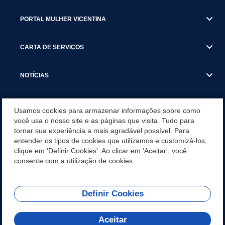
PORTAL MULHER VICENTINA
CARTA DE SERVIÇOS
NOTÍCIAS
TRANSPARÊNCIA
Usamos cookies para armazenar informações sobre como
você usa o nosso site e as páginas que visita. Tudo para
tornar sua experiência a mais agradável possível. Para
VISITE SÃO VICENTE
entender os tipos de cookies que utilizamos e customizá-los,
clique em 'Definir Cookies'. Ao clicar em 'Aceitar', você
INSTITUCIONAL
consente com a utilização de cookies.
Definir Cookies
Olá! Como
REDES SOCIAIS
posso te ajudar?
Aceitar