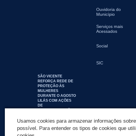
Ouvidoria do
Município
Serviços mais
Acessados
Social
SIC
SÃO VICENTE
REFORÇA REDE DE
PROTEÇÃO ÀS
MULHERES
DURANTE O AGOSTO
LILÁS COM AÇÕES
DE
CONSCIENTIZAÇÃO E
ACOLHIMENTO
Usamos cookies para armazenar informações sobre c
possível. Para entender os tipos de cookies que util
cookies.