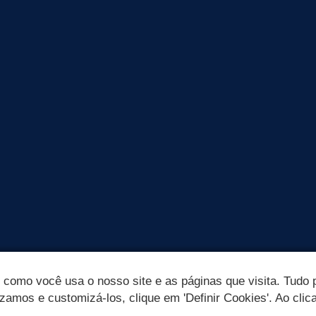
omo você usa o nosso site e as páginas que visita. Tudo p
izamos e customizá-los, clique em 'Definir Cookies'. Ao clic