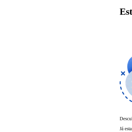
Es
Descul
Já est