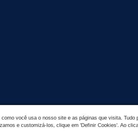
omo você usa o nosso site e as páginas que visita. Tudo p
izamos e customizá-los, clique em 'Definir Cookies'. Ao clic