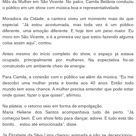
Mês da Mulher em São Vicente. No palco, Camila Betânia conduziu
o público em um show com música boa e representatividade.
Moradora da Cidade, a cantora viveu um momento mais do que
especial. “Já estou acostumada, mas toda vez é um público
diferente, uma emoção diferente. E hoje tem um peso maior. Eu
moro em São Vicente, e é a primeira vez que estou fazendo alguma
coisa assim aqui”, contou.
Antes mesmo do início completo do show, o espaço já estava
ocupado, principalmente por mulheres. Na expectativa foi-se
construindo um ambiente cheio de energia.
Para Camila, a conexão com o público vai além da música. “Eu me
descobri uma mulher preta e bonita aos 40 anos. Então todo
mundo tem essa chance. A mulher precisa entender que pode estar
onde quiser, fazer o que quiser”, afirmou.
Na plateia, o retorno veio em forma de empolgação.
Maria Heliene dos Santos acompanhava tudo de perto. “Já
começou bem. É um show feito para dançar, adorei. E tudo está tão
bonito… estou até emocionada”, disse.
Já Elizabete da Silva Lima chegou animada e não se decepcionou.