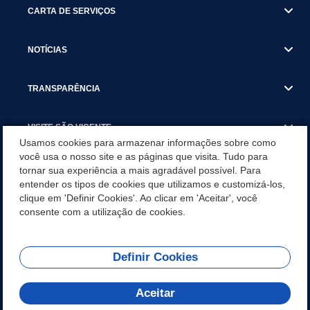
CARTA DE SERVIÇOS
NOTÍCIAS
TRANSPARÊNCIA
VISITE SÃO VICENTE
Usamos cookies para armazenar informações sobre como
você usa o nosso site e as páginas que visita. Tudo para
INSTITUCIONAL
tornar sua experiência a mais agradável possível. Para
entender os tipos de cookies que utilizamos e customizá-los,
SÃO VICENTE REFORÇA REDE DE PROTEÇÃO ÀS MULHERES
clique em 'Definir Cookies'. Ao clicar em 'Aceitar', você
DURANTE O AGOSTO LILÁS COM AÇÕES DE
consente com a utilização de cookies.
CONSCIENTIZAÇÃO E ACOLHIMENTO
Definir Cookies
Olá! Como
REDES SOCIAIS
posso te ajudar?
Aceitar