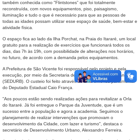
também conhecida como "Flintstones” que foi totalmente
reconstruída, com novos equipamentos, piso, paisagismo,
iluminação e tudo o que é necessário para que as pessoas de
todas as idades possam utilizar esse espaço de saúde, bem-estar e
atividade física.
O espaço fica ao lado da Ilha Porchat, na Praia do Itararé, um local
gratuito para a realização de exercícios que funcionará todos os
dias, das 7h às 19h, com possibilidade de alterações nos horários,
no futuro, de acordo com a demanda pelos equipamentos.
A Prefeitura de São Vicente foi responsável pelo projeto e pela
execução, por meio da Secretaria de Desenvolvimento Urbano
(SEDURB). O custeio foi feito através de uma emenda parlamentar
do Deputado Estadual Caio França.
"Aos poucos estão sendo realizadas ações para revitalizar a Orla
do Itararé. Já foi entregue o Parque da Juventude, que é um
sucesso entre a população e agora a academia. Seguimos o
planejamento de realizar intervenções que promovam o
desenvolvimento da Cidade, com lazer e turismo", destaca o
secretário de Desenvolvimento Urbano, Alexsandro Ferreira.