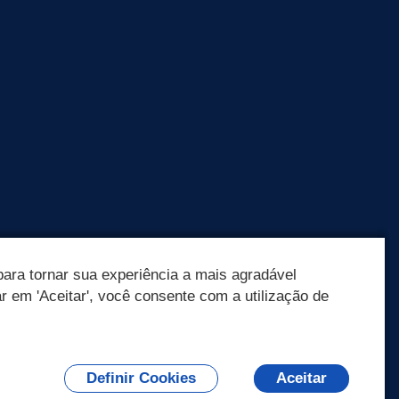
ara tornar sua experiência a mais agradável
ar em 'Aceitar', você consente com a utilização de
Olá! Como
posso te ajudar?
Definir Cookies
Aceitar