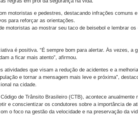
 às regras em prol da segurança na vida.
om motoristas e pedestres, destacando infrações comuns e i
vos para reforçar as orientações.
de motoristas ao mostrar seu taco de beisebol e lembrar os
niciativa é positiva. “É sempre bom para alertar. Às vezes,
dam a ficar mais atento”, afirmou.
es atividades que visam a redução de acidentes e a melhori
opulação e tornar a mensagem mais leve e próxima”, destac
ional na cidade.
o Código de Trânsito Brasileiro (CTB), acontece anualmente
etir e conscientizar os condutores sobre a importância de a
com o foco na gestão da velocidade e na preservação da vid