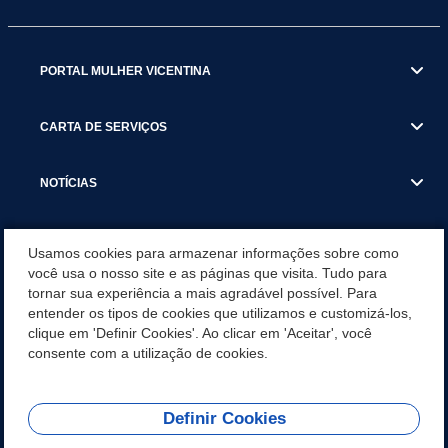
PORTAL MULHER VICENTINA
CARTA DE SERVIÇOS
NOTÍCIAS
TRANSPARÊNCIA
Usamos cookies para armazenar informações sobre como
você usa o nosso site e as páginas que visita. Tudo para
tornar sua experiência a mais agradável possível. Para
VISITE SÃO VICENTE
entender os tipos de cookies que utilizamos e customizá-los,
clique em 'Definir Cookies'. Ao clicar em 'Aceitar', você
INSTITUCIONAL
consente com a utilização de cookies.
Definir Cookies
Olá! Como
REDES SOCIAIS