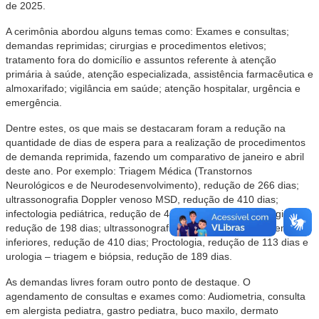
de 2025.
A cerimônia abordou alguns temas como: Exames e consultas;
demandas reprimidas; cirurgias e procedimentos eletivos;
tratamento fora do domicílio e assuntos referente à atenção
primária à saúde, atenção especializada, assistência farmacêutica e
almoxarifado; vigilância em saúde; atenção hospitalar, urgência e
emergência.
Dentre estes, os que mais se destacaram foram a redução na
quantidade de dias de espera para a realização de procedimentos
de demanda reprimida, fazendo um comparativo de janeiro e abril
deste ano. Por exemplo: Triagem Médica (Transtornos
Neurológicos e de Neurodesenvolvimento), redução de 266 dias;
ultrassonografia Doppler venoso MSD, redução de 410 dias;
infectologia pediátrica, redução de 417 dias; pequenas cirurgias,
redução de 198 dias; ultrassonografia Doppler arterial de membros
inferiores, redução de 410 dias; Proctologia, redução de 113 dias e
urologia – triagem e biópsia, redução de 189 dias.
As demandas livres foram outro ponto de destaque. O
agendamento de consultas e exames como: Audiometria, consulta
em alergista pediatra, gastro pediatra, buco maxilo, dermato