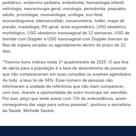
pediátrico, endócrino pediatra, endodontia, hematologia infantil,
nefrologia, neurocirurgia geral, oncologia, periodontia, psquiatra
adulto, proctologia, reumatologia, urologia, eco fetal,
ecocardiograma, eletroencéfalo, escanometria, holter, mapa de
presão, mastologia, RX geral, teste ergométrico, USG obstétrico
morfológico, USG obstétrico transvaginal de 12 semanas, USG de
tireóide com Doppler e USG transvaginal com Doppler tiveram as
filas de espera zeradas ou agendamento dentro do prazo de 22
dias.
“Tivemos bons índices neste 1º quadrimestre de 2025. O que fica
de alerta para a população é a taxa de absenteísmo de pessoas
que não compareceram em suas consultas ou exames agendados.
Ao todo, a taxa foi de 34%. Esse número de pessoas não
informaram a unidade de referência que não iriam comparecer,
com isso, tiraram a oportunidade de outro munícipe ser atendido.
Por isso, peço que tente avisar com 72h de antecedência, assim
conseguimos dar vaga para outras pessoas”, pontuou a secretária
da Saúde, Michelle Santos.