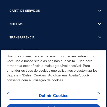
CARTA DE SERVIÇOS
NOTÍCIAS
TRANSPARÊNCIA
VISITE SÃO VICENTE
Usamos cookies para armazenar informações sobre como
você usa o nosso site e as páginas que visita. Tudo para
INSTITUCIONAL
tornar sua experiência a mais agradável possível. Para
entender os tipos de cookies que utilizamos e customizá-los,
SÃO VICENTE REFORÇA REDE DE PROTEÇÃO ÀS MULHERES
clique em 'Definir Cookies'. Ao clicar em 'Aceitar', você
DURANTE O AGOSTO LILÁS COM AÇÕES DE
consente com a utilização de cookies.
CONSCIENTIZAÇÃO E ACOLHIMENTO
Definir Cookies
Olá! Como
REDES SOCIAIS
posso te ajudar?