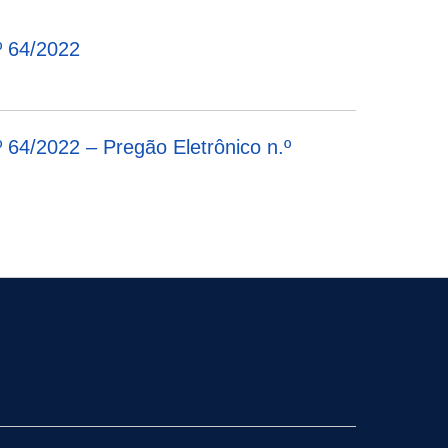
64/2022
022 – Pregão Eletrônico n.º