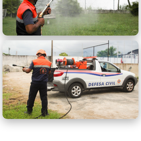
7ef20c45-f97e-46cb-ba92-f2f0f2a331cc.jfif
b20bd067-7676-4cf5-be2c-
152eaa66abdc.jfif