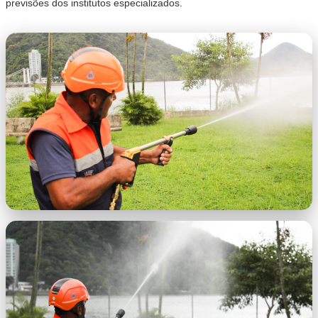
previsões dos institutos especializados.
0ff4669f-7a78-4702-8504-
bbcdcdd783c2.jfif