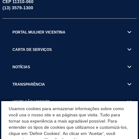
CEP 11310-060
(13) 3579-1300
PORTAL MULHER VICENTINA
CARTA DE SERVIÇOS
NOTÍCIAS
TRANSPARÊNCIA
VISITE SÃO VICENTE
Usamos cookies para armazenar informações sobre como
você usa o nosso site e as páginas que visita. Tudo para
INSTITUCIONAL
tornar sua experiência a mais agradável possível. Para
entender os tipos de cookies que utilizamos e customizá-los,
SÃO VICENTE REFORÇA REDE DE PROTEÇÃO ÀS MULHERES
clique em 'Definir Cookies'. Ao clicar em 'Aceitar', você
DURANTE O AGOSTO LILÁS COM AÇÕES DE