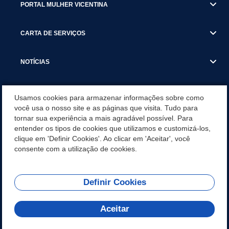
PORTAL MULHER VICENTINA
CARTA DE SERVIÇOS
NOTÍCIAS
TRANSPARÊNCIA
Usamos cookies para armazenar informações sobre como
você usa o nosso site e as páginas que visita. Tudo para
tornar sua experiência a mais agradável possível. Para
VISITE SÃO VICENTE
entender os tipos de cookies que utilizamos e customizá-los,
clique em 'Definir Cookies'. Ao clicar em 'Aceitar', você
INSTITUCIONAL
consente com a utilização de cookies.
Definir Cookies
Olá! Como
REDES SOCIAIS
posso te ajudar?
Aceitar