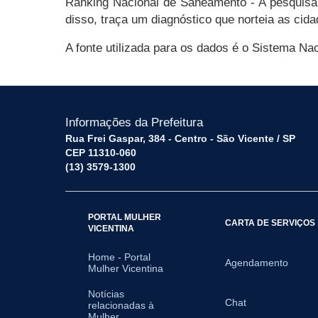
Ranking Nacional de Saneamento - A pesquisa r
disso, traça um diagnóstico que norteia as cida
A fonte utilizada para os dados é o Sistema N
Informações da Prefeitura
Rua Frei Gaspar, 384 - Centro - São Vicente / SP
CEP 11310-060
(13) 3579-1300
PORTAL MULHER
CARTA DE SERVIÇOS
VICENTINA
Home - Portal
Agendamento
Mulher Vicentina
Notícias
Chat
relacionadas à
Mulher