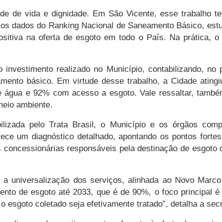
de de vida e dignidade. Em São Vicente, esse trabalho t
ou os dados do Ranking Nacional de Saneamento Básico, es
itiva na oferta de esgoto em todo o País. Na prática, o 
 investimento realizado no Município, contabilizando, no 
mento básico. Em virtude desse trabalho, a Cidade atingi
 água e 92% com acesso a esgoto. Vale ressaltar, també
meio ambiente.
lizada pelo Trata Brasil, o Município e os órgãos com
ferece um diagnóstico detalhado, apontando os pontos fort
 concessionárias responsáveis pela destinação de esgoto d
 é a universalização dos serviços, alinhada ao Novo Mar
ento de esgoto até 2033, que é de 90%, o foco principal 
o esgoto coletado seja efetivamente tratado”, detalha a sec