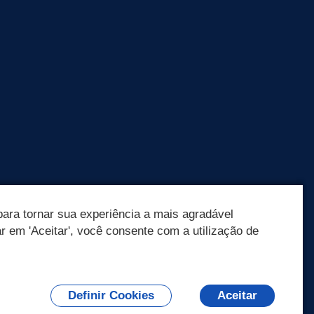
ara tornar sua experiência a mais agradável
ar em 'Aceitar', você consente com a utilização de
Olá! Como
posso te ajudar?
Definir Cookies
Aceitar