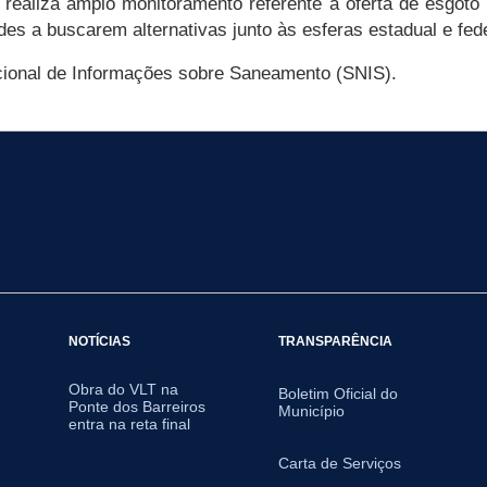
ealiza amplo monitoramento referente à oferta de esgoto 
des a buscarem alternativas junto às esferas estadual e feder
acional de Informações sobre Saneamento (SNIS).
NOTÍCIAS
TRANSPARÊNCIA
Obra do VLT na
Boletim Oficial do
Ponte dos Barreiros
Município
entra na reta final
Carta de Serviços