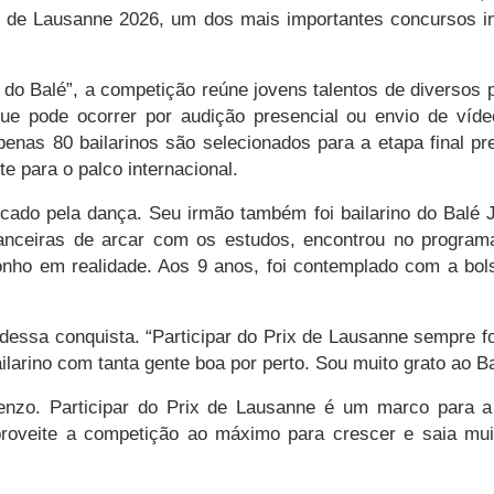
rix de Lausanne 2026, um dos mais importantes concursos 
 Balé”, a competição reúne jovens talentos de diversos pa
ue pode ocorrer por audição presencial ou envio de víd
nas 80 bailarinos são selecionados para a etapa final pre
e para o palco internacional.
rcado pela dança. Seu irmão também foi bailarino do Balé
nceiras de arcar com os estudos, encontrou no progra
onho em realidade. Aos 9 anos, foi contemplado com a bo
essa conquista. “Participar do Prix de Lausanne sempre fo
ilarino com tanta gente boa por perto. Sou muito grato ao 
zo. Participar do Prix de Lausanne é um marco para a c
roveite a competição ao máximo para crescer e saia muito