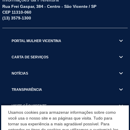
Rua Frei Gaspar, 384 - Centro - São Vicente / SP
CEP 11310-060
(13) 3579-1300
PORTAL MULHER VICENTINA
CARTA DE SERVIÇOS
NOTÍCIAS
TRANSPARÊNCIA
VISITE SÃO VICENTE
Usamos cookies para armazenar informações sobre como
você usa o nosso site e as páginas que visita. Tudo para
INSTITUCIONAL
tornar sua experiência a mais agradável possível. Para
entender os tipos de cookies que utilizamos e customizá-los,