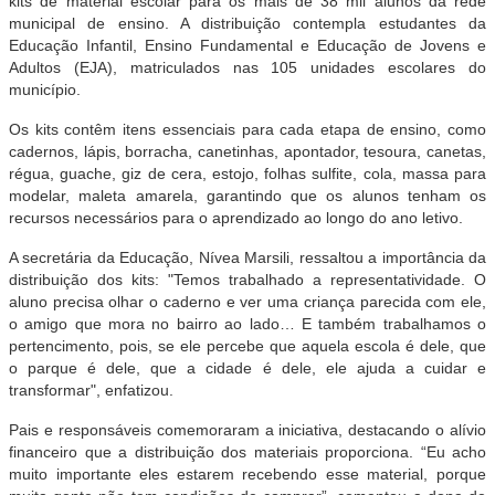
kits de material escolar para os mais de 38 mil alunos da rede
municipal de ensino. A distribuição contempla estudantes da
Educação Infantil, Ensino Fundamental e Educação de Jovens e
Adultos (EJA), matriculados nas 105 unidades escolares do
município.
Os kits contêm itens essenciais para cada etapa de ensino, como
cadernos, lápis, borracha, canetinhas, apontador, tesoura, canetas,
régua, guache, giz de cera, estojo, folhas sulfite, cola, massa para
modelar, maleta amarela, garantindo que os alunos tenham os
recursos necessários para o aprendizado ao longo do ano letivo.
A secretária da Educação, Nívea Marsili, ressaltou a importância da
distribuição dos kits: "Temos trabalhado a representatividade. O
aluno precisa olhar o caderno e ver uma criança parecida com ele,
o amigo que mora no bairro ao lado… E também trabalhamos o
pertencimento, pois, se ele percebe que aquela escola é dele, que
o parque é dele, que a cidade é dele, ele ajuda a cuidar e
transformar", enfatizou.
Pais e responsáveis comemoraram a iniciativa, destacando o alívio
financeiro que a distribuição dos materiais proporciona. “Eu acho
muito importante eles estarem recebendo esse material, porque