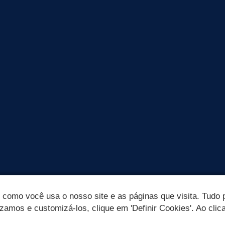
omo você usa o nosso site e as páginas que visita. Tudo p
izamos e customizá-los, clique em 'Definir Cookies'. Ao clic