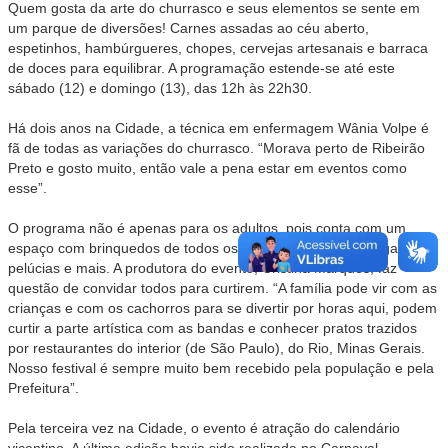
Quem gosta da arte do churrasco e seus elementos se sente em
um parque de diversões! Carnes assadas ao céu aberto,
espetinhos, hambúrgueres, chopes, cervejas artesanais e barraca
de doces para equilibrar. A programação estende-se até este
sábado (12) e domingo (13), das 12h às 22h30.
Há dois anos na Cidade, a técnica em enfermagem Wânia Volpe é
fã de todas as variações do churrasco. “Morava perto de Ribeirão
Preto e gosto muito, então vale a pena estar em eventos como
esse”.
O programa não é apenas para os adultos, pois conta com um
espaço com brinquedos de todos os tipos, máquinas de pegar
pelúcias e mais. A produtora do evento, Cristina Marques, faz
questão de convidar todos para curtirem. “A família pode vir com as
crianças e com os cachorros para se divertir por horas aqui, podem
curtir a parte artística com as bandas e conhecer pratos trazidos
por restaurantes do interior (de São Paulo), do Rio, Minas Gerais.
Nosso festival é sempre muito bem recebido pela população e pela
Prefeitura”.
Pela terceira vez na Cidade, o evento é atração do calendário
vicentino. A última edição havia sido realizada no Carnaval.