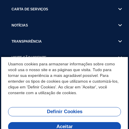
CARTA DE SERVIÇOS
NOTÍCIAS
TRANSPARÊNCIA
VISITE SÃO VICENTE
Usamos cookies para armazenar informações sobre como
você usa o nosso site e as páginas que visita. Tudo para
INSTITUCIONAL
tornar sua experiência a mais agradável possível. Para
entender os tipos de cookies que utilizamos e customizá-los,
SÃO VICENTE REFORÇA REDE DE PROTEÇÃO ÀS MULHERES
clique em 'Definir Cookies'. Ao clicar em 'Aceitar', você
DURANTE O AGOSTO LILÁS COM AÇÕES DE
consente com a utilização de cookies.
CONSCIENTIZAÇÃO E ACOLHIMENTO
Definir Cookies
Olá! Como
REDES SOCIAIS
posso te ajudar?
Aceitar