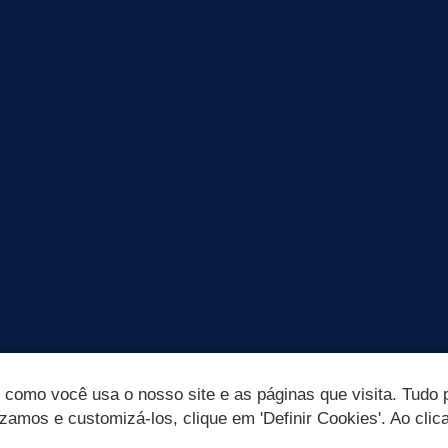
omo você usa o nosso site e as páginas que visita. Tudo p
izamos e customizá-los, clique em 'Definir Cookies'. Ao clic