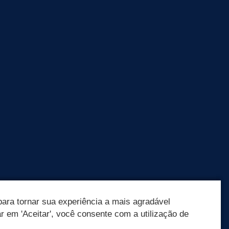
ara tornar sua experiência a mais agradável
ar em 'Aceitar', você consente com a utilização de