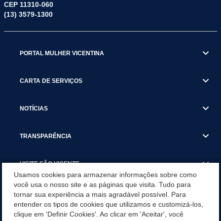
CEP 11310-060
(13) 3579-1300
PORTAL MULHER VICENTINA
CARTA DE SERVIÇOS
NOTÍCIAS
TRANSPARÊNCIA
VISITE SÃO VICENTE
Usamos cookies para armazenar informações sobre como
você usa o nosso site e as páginas que visita. Tudo para
INSTITUCIONAL
tornar sua experiência a mais agradável possível. Para
entender os tipos de cookies que utilizamos e customizá-los,
SÃO VICENTE REFORÇA REDE DE PROTEÇÃO ÀS MULHERES
clique em 'Definir Cookies'. Ao clicar em 'Aceitar', você
DURANTE O AGOSTO LILÁS COM AÇÕES DE