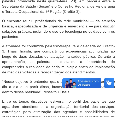
palestra promovida nesta quarta-feira (29), em parceria entre a
Secretaria da Saúde (Sesau) e o Conselho Regional de Fisioterapia
e Terapia Ocupacional da 3ª Região (Crefito-3).
O encontro reuniu profissionais da rede municipal — da atenção
básica, especializada e de urgência e emergência — para discutir
soluções práticas, incluindo o uso de tecnologia no cuidado com os
pacientes.
A atividade foi conduzida pela fisioterapeuta e delegada do Crefito-
3, Thaís Hiraishi, que compartilhou experiências acumuladas ao
longo de duas décadas de atuação na saúde pública. Durante a
apresentação, a palestrante destacou a importância de
compreender a realidade de cada município antes da implantação
de medidas voltadas à reorganização dos atendimentos.
“Nosso objetivo é entender quais são os desafios enfrentados no
dia a dia e, a partir disso, buscar medidas cabíveis e factíveis
dentro dessa realidade”, ressaltou Thaís.
Entre os temas discutidos, estiveram o perfil dos pacientes que
aguardam atendimento, a organização territorial dos serviços,
estratégias para otimização das agendas e possibilidades de