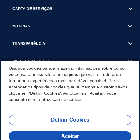
CARTA DE SERVIÇOS
NOTÍCIAS
TRANSPARÊNCIA
VISITE SÃO VICENTE
Usamos cookies para armazenar informações sobre como
você usa o nosso site e as páginas que visita. Tudo para
INSTITUCIONAL
tornar sua experiência a mais agradável possível. Para
entender os tipos de cookies que utilizamos e customizá-los,
SÃO VICENTE REFORÇA REDE DE PROTEÇÃO ÀS MULHERES
clique em 'Definir Cookies'. Ao clicar em 'Aceitar', você
DURANTE O AGOSTO LILÁS COM AÇÕES DE
consente com a utilização de cookies.
CONSCIENTIZAÇÃO E ACOLHIMENTO
Definir Cookies
Olá! Como
REDES SOCIAIS
posso te ajudar?
Aceitar