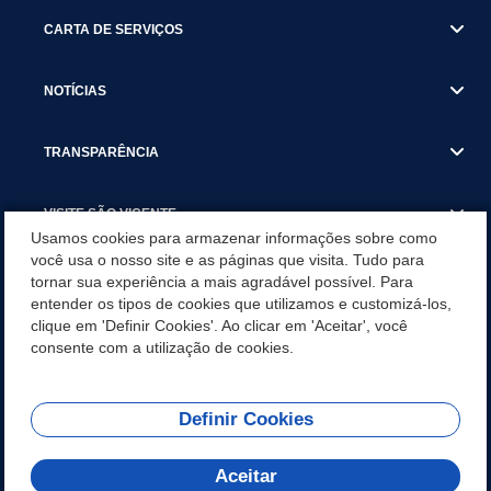
CARTA DE SERVIÇOS
NOTÍCIAS
TRANSPARÊNCIA
VISITE SÃO VICENTE
Usamos cookies para armazenar informações sobre como
você usa o nosso site e as páginas que visita. Tudo para
INSTITUCIONAL
tornar sua experiência a mais agradável possível. Para
entender os tipos de cookies que utilizamos e customizá-los,
SÃO VICENTE REFORÇA REDE DE PROTEÇÃO ÀS MULHERES
clique em 'Definir Cookies'. Ao clicar em 'Aceitar', você
DURANTE O AGOSTO LILÁS COM AÇÕES DE
consente com a utilização de cookies.
CONSCIENTIZAÇÃO E ACOLHIMENTO
Definir Cookies
Olá! Como
REDES SOCIAIS
posso te ajudar?
Aceitar