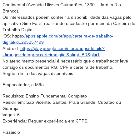
Continental (Avenida Ulisses Guimarães, 1330 – Jardim Rio
Branco).
Os interessados podem conferir a disponibilidade das vagas pelo
aplicativo Sine Fácil, realizando o cadastro por meio da Carteira de
Trabalho Digital:
iOS: https:
//apps.apple.com/br/app/carteira-de-trabalho-
digital/id1295257499
Android:
https://play.google.com/store/apps/details?
id=br.gov.dataprev.carteiradigital&hl=pt_BR&pli=1
No atendimento presencial é necessário que o trabalhador leve
consigo os documentos RG, CPF e carteira de trabalho.
Segue a lista das vagas disponíveis:
Empacotador, a Mão
Requisitos: Ensino Fundamental Completo
Residir em: São Vicente, Santos, Praia Grande, Cubatão ou
Guarujá
Vagas: 6
Experiência: Requer experiência em CTPS.
Pizzaiolo