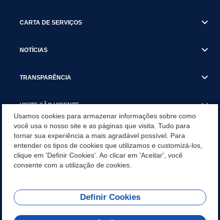
CARTA DE SERVIÇOS
NOTÍCIAS
TRANSPARÊNCIA
VISITE SÃO VICENTE
Usamos cookies para armazenar informações sobre como
você usa o nosso site e as páginas que visita. Tudo para
INSTITUCIONAL
tornar sua experiência a mais agradável possível. Para
entender os tipos de cookies que utilizamos e customizá-los,
SÃO VICENTE REFORÇA REDE DE PROTEÇÃO ÀS MULHERES
clique em 'Definir Cookies'. Ao clicar em 'Aceitar', você
DURANTE O AGOSTO LILÁS COM AÇÕES DE
consente com a utilização de cookies.
CONSCIENTIZAÇÃO E ACOLHIMENTO
Definir Cookies
Olá! Como
REDES SOCIAIS
posso te ajudar?