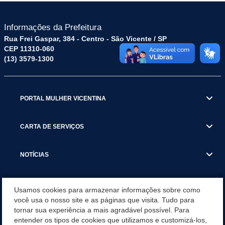
Informações da Prefeitura
Rua Frei Gaspar, 384 - Centro - São Vicente / SP
CEP 11310-060
(13) 3579-1300
PORTAL MULHER VICENTINA
CARTA DE SERVIÇOS
NOTÍCIAS
TRANSPARÊNCIA
Usamos cookies para armazenar informações sobre como
você usa o nosso site e as páginas que visita. Tudo para
tornar sua experiência a mais agradável possível. Para
VISITE SÃO VICENTE
entender os tipos de cookies que utilizamos e customizá-los,