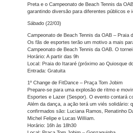
Preta e o Campeonato de Beach Tennis da OAB, 
garantindo diversão para diferentes públicos e 
Sábado (22/03)
Campeonato de Beach Tennis da OAB – Praia do
Os fãs de esportes terão um motivo a mais para 
Campeonato de Beach Tennis da OAB. O torneio 
Horário: A partir das 9h
Local: Praia do Itararé (próximo ao Quiosque d
Entrada: Gratuita
1º Change de FitDance – Praça Tom Jobim
Prepare-se para uma explosão de ritmo e movim
Esportes e Lazer (Sespor). O evento contará 
Além da dança, a ação terá um viés solidário: q
confirmados são: Luciana Ramos, Renatinho Dan
Michel Felipe e Lucas William.
Horário: 16h às 18h30
Local: Praça Tom Jobim – Gonzaguinha