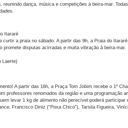
reunindo dança, música e competições à beira-mar. Todas a
idades.
 Itararé
curtir a praia no sábado. A partir das 9h, a Praia do Itarar
promete disputas acirradas e muita vibração à beira-mar.
o Laerte)
ento! A partir das 16h, a Praça Tom Jobim recebe o 1º Cha
com professores renomados da região e uma programação a
uem levar 1 kg de alimento não perecível poderá participar d
ce, Francisco Diniz (“Poxa Chico”), Tarsila Figueira, Vin