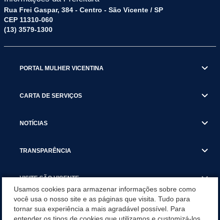
Rua Frei Gaspar, 384 - Centro - São Vicente / SP
CEP 11310-060
(13) 3579-1300
PORTAL MULHER VICENTINA
CARTA DE SERVIÇOS
NOTÍCIAS
TRANSPARÊNCIA
VISITE SÃO VICENTE
Usamos cookies para armazenar informações sobre como
você usa o nosso site e as páginas que visita. Tudo para
INSTITUCIONAL
tornar sua experiência a mais agradável possível. Para
entender os tipos de cookies que utilizamos e customizá-los,