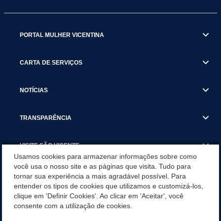
PORTAL MULHER VICENTINA
CARTA DE SERVIÇOS
NOTÍCIAS
TRANSPARÊNCIA
VISITE SÃO VICENTE
Usamos cookies para armazenar informações sobre como
você usa o nosso site e as páginas que visita. Tudo para
INSTITUCIONAL
tornar sua experiência a mais agradável possível. Para
entender os tipos de cookies que utilizamos e customizá-los,
SÃO VICENTE REFORÇA REDE DE PROTEÇÃO ÀS MULHERES
clique em 'Definir Cookies'. Ao clicar em 'Aceitar', você
DURANTE O AGOSTO LILÁS COM AÇÕES DE
consente com a utilização de cookies.
CONSCIENTIZAÇÃO E ACOLHIMENTO