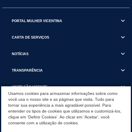
PORTAL MULHER VICENTINA
CARTA DE SERVIÇOS
NOTÍCIAS
TRANSPARÊNCIA
VISITE SÃO VICENTE
Usamos cookies para armazenar informações sobre como
você usa o nosso site e as páginas que visita. Tudo para
INSTITUCIONAL
tornar sua experiência a mais agradável possível. Para
entender os tipos de cookies que utilizamos e customizá-los,
SÃO VICENTE REFORÇA REDE DE PROTEÇÃO ÀS MULHERES
clique em 'Definir Cookies'. Ao clicar em 'Aceitar', você
DURANTE O AGOSTO LILÁS COM AÇÕES DE
consente com a utilização de cookies.
CONSCIENTIZAÇÃO E ACOLHIMENTO