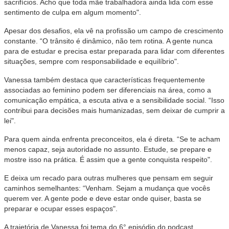
sacrifícios. Acho que toda mãe trabalhadora ainda lida com esse
sentimento de culpa em algum momento".
Apesar dos desafios, ela vê na profissão um campo de crescimento
constante. “O trânsito é dinâmico, não tem rotina. A gente nunca
para de estudar e precisa estar preparada para lidar com diferentes
situações, sempre com responsabilidade e equilíbrio".
Vanessa também destaca que características frequentemente
associadas ao feminino podem ser diferenciais na área, como a
comunicação empática, a escuta ativa e a sensibilidade social. “Isso
contribui para decisões mais humanizadas, sem deixar de cumprir a
lei".
Para quem ainda enfrenta preconceitos, ela é direta. “Se te acham
menos capaz, seja autoridade no assunto. Estude, se prepare e
mostre isso na prática. É assim que a gente conquista respeito".
E deixa um recado para outras mulheres que pensam em seguir
caminhos semelhantes: “Venham. Sejam a mudança que vocês
querem ver. A gente pode e deve estar onde quiser, basta se
preparar e ocupar esses espaços".
A trajetória de Vanessa foi tema do 6° episódio do podcast