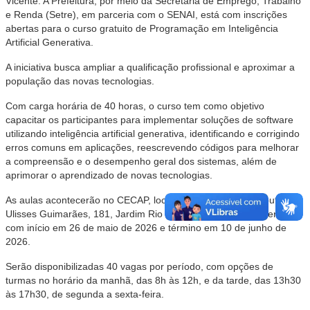
Vicente. A Prefeitura, por meio da Secretaria de Emprego, Trabalho
e Renda (Setre), em parceria com o SENAI, está com inscrições
abertas para o curso gratuito de Programação em Inteligência
Artificial Generativa.
A iniciativa busca ampliar a qualificação profissional e aproximar a
população das novas tecnologias.
Com carga horária de 40 horas, o curso tem como objetivo
capacitar os participantes para implementar soluções de software
utilizando inteligência artificial generativa, identificando e corrigindo
erros comuns em aplicações, reescrevendo códigos para melhorar
a compreensão e o desempenho geral dos sistemas, além de
aprimorar o aprendizado de novas tecnologias.
As aulas acontecerão no CECAP, localizado na Avenida Deputado
Ulisses Guimarães, 181, Jardim Rio Branco, na Área Continental,
com início em 26 de maio de 2026 e término em 10 de junho de
2026.
Serão disponibilizadas 40 vagas por período, com opções de
turmas no horário da manhã, das 8h às 12h, e da tarde, das 13h30
às 17h30, de segunda a sexta-feira.