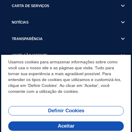
CARTA DE SERVIÇOS
NOTÍCIAS
TRANSPARÊNCIA
VISITE SÃO VICENTE
Usamos cookies para armazenar informações sobre como
você usa o nosso site e as páginas que visita. Tudo para
INSTITUCIONAL
tornar sua experiência a mais agradável possível. Para
entender os tipos de cookies que utilizamos e customizá-los,
SÃO VICENTE REFORÇA REDE DE PROTEÇÃO ÀS MULHERES
clique em 'Definir Cookies'. Ao clicar em 'Aceitar', você
DURANTE O AGOSTO LILÁS COM AÇÕES DE
consente com a utilização de cookies.
CONSCIENTIZAÇÃO E ACOLHIMENTO
Definir Cookies
Olá! Como
REDES SOCIAIS
posso te ajudar?
Aceitar