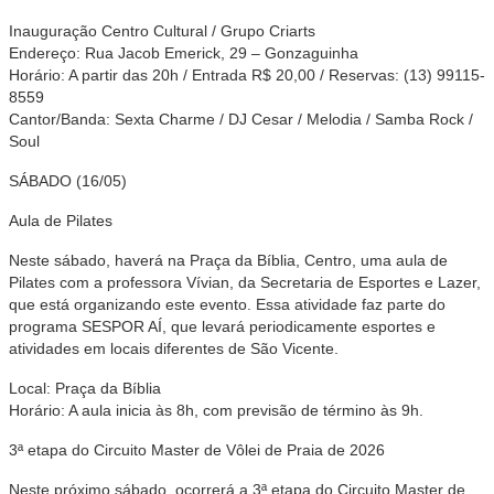
Inauguração Centro Cultural / Grupo Criarts
Endereço: Rua Jacob Emerick, 29 – Gonzaguinha
Horário: A partir das 20h / Entrada R$ 20,00 / Reservas: (13) 99115-
8559
Cantor/Banda: Sexta Charme / DJ Cesar / Melodia / Samba Rock /
Soul
SÁBADO (16/05)
Aula de Pilates
Neste sábado, haverá na Praça da Bíblia, Centro, uma aula de
Pilates com a professora Vívian, da Secretaria de Esportes e Lazer,
que está organizando este evento. Essa atividade faz parte do
programa SESPOR AÍ, que levará periodicamente esportes e
atividades em locais diferentes de São Vicente.
Local: Praça da Bíblia
Horário: A aula inicia às 8h, com previsão de término às 9h.
3ª etapa do Circuito Master de Vôlei de Praia de 2026
Neste próximo sábado, ocorrerá a 3ª etapa do Circuito Master de