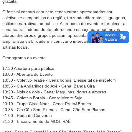
gratuita.
O festival contará com sete cenas curtas apresentadas por
coletivos e companhias da região, trazendo diferentes linguagens,
estilos e narrativas ao público. A proposta do evento é fortalecer a
cena teatral independente, oferecendo espaço para que novos
atores, diretores e grupos possam apresentar seus trabalhos,
ampliar sua visibilidade e incentivar o intercâmbio cultural entre
artistas locais.
Cronograma do evento
17:30 Abertura para público
18:00 - Abertura do Evento
18:30 - Coletivo Teatrê - Cena bônus: E esse tal de inspetor?
18:55 - Cia Andarilhos do Axé - Cena: Banda Gira
19:20 - Nois de dois - Cena: Máquinas, dores e amores
19:45 - Coletivo Boralá - Cena: Mente Suja
20:10 - Trupe Circo Noar - Cena: Preto&Branco
20:35 - Cia Cão Sem Plumas - Cena: Cão Sem Plumas
21:00 - Roda de Conversa
21:30 - Encerramento do MOSTRAÊ
Local: Parque Cultural Vila de São Vicente (Praça João Pessoa)