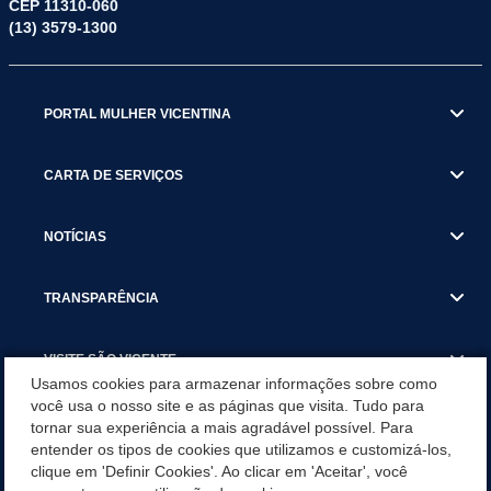
CEP 11310-060
(13) 3579-1300
PORTAL MULHER VICENTINA
CARTA DE SERVIÇOS
NOTÍCIAS
TRANSPARÊNCIA
VISITE SÃO VICENTE
Usamos cookies para armazenar informações sobre como
você usa o nosso site e as páginas que visita. Tudo para
INSTITUCIONAL
tornar sua experiência a mais agradável possível. Para
entender os tipos de cookies que utilizamos e customizá-los,
SÃO VICENTE REFORÇA REDE DE PROTEÇÃO ÀS MULHERES
clique em 'Definir Cookies'. Ao clicar em 'Aceitar', você
DURANTE O AGOSTO LILÁS COM AÇÕES DE